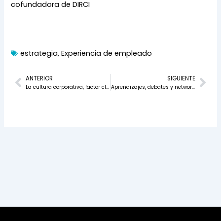
cofundadora de DIRCI
estrategia
,
Experiencia de empleado
Prev
Nex
ANTERIOR
SIGUIENTE
La cultura corporativa, factor clave en la decisión de dejar una empresa
Aprendizajes, debates y networking en la I Jornada DIRCI