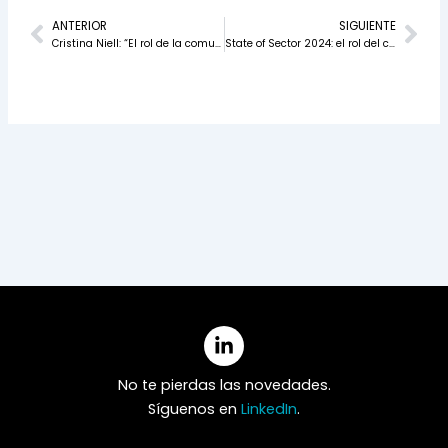
Prev
Nex
ANTERIOR
SIGUIENTE
Cristina Niell: “El rol de la comunicación interna es empoderar a través de abrir nuevos espacios de intercambio”
State of Sector 2024: el rol del comunicador interno cada vez más estratégico
No te pierdas las novedades.
Síguenos en
LinkedIn
.