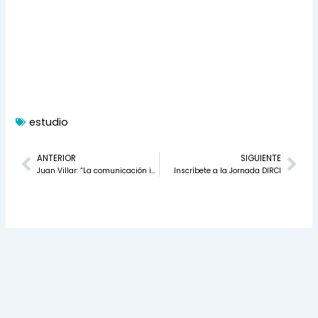
estudio
Prev
Nex
ANTERIOR
SIGUIENTE
Juan Villar: “La comunicación interna tiene que ser estratégica y debe ayudar a la transformación y armonización de la cultura corporativa”
Inscríbete a la Jornada DIRCI