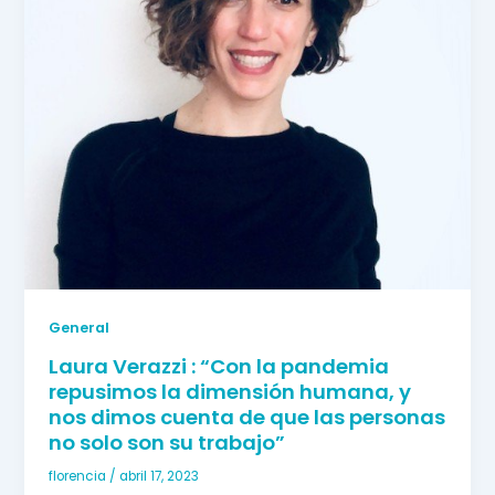
General
Laura Verazzi : “Con la pandemia
repusimos la dimensión humana, y
nos dimos cuenta de que las personas
no solo son su trabajo”
florencia
/
abril 17, 2023