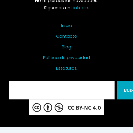
No te pierdas las novedades.
Síguenos en
LinkedIn
.
Inicio
Contacto
Blog
Política de privacidad
Estatutos
Search
Bus