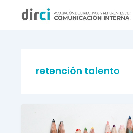
Ir
al
contenido
retención talento